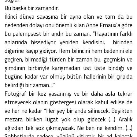
Bu başka bir zamandır.
İkinci dünya savaşına bir ayna olan ve tam da bu
nedenden dolayı onu önemli kılan Anne Ernaux’a göre
bu palempsest bir andır bu zaman. “Hayatının farklı
anlarında hissediyor yeniden kendisini, birinden
diğerine kayıp gidiyor. Hem bilincini hem bedenini ele
geçiren, bilmediği türden bir zaman bu, geçmişin ve
şimdinin birbiriyle karışmadan üst üste bindiği ve
bugüne kadar var olmuş bütün hallerinin bir çırpıda
belirdiği bir zaman…”
Fotoğraf bir kez yaşanmış ve bir daha asla tekrar
etmeyecek olanın göstergesi olarak kabul edilse de
ve her ne kadar “Her şey bir anda silinecek. Beşikten
mezara biriken lügat yok olup gidecek (...) Aralık
ağızdan tek söz çıkmayacak. Ne ben ne kendim. (...)
Sohbetlerde sadece, yüzünü yitirmiş bir ad kalacak