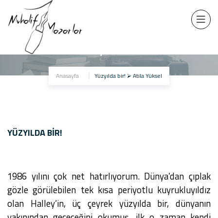
Yüzyılda bir!
Anasayfa
Yüzyılda bir! ⮚ Atila Yüksel
YÜZYILDA BIR!
1986 yılını çok net hatırlıyorum. Dünya’dan çıplak
gözle görülebilen tek kısa periyotlu kuyrukluyıldız
olan Halley’in, üç çeyrek yüzyılda bir, dünyanın
yakınından geçeceğini okumuş, ilk o zaman kendi