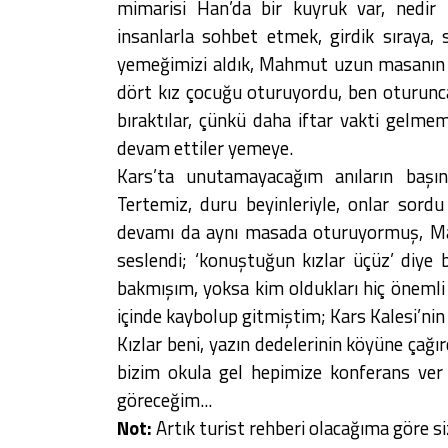
mimarisi Han’da bir kuyruk var, nedir 
insanlarla sohbet etmek, girdik sıraya, s
yemeğimizi aldık, Mahmut uzun masanın 
dört kız çocuğu oturuyordu, ben oturunca
bıraktılar, çünkü daha iftar vakti gelmemi
devam ettiler yemeye.
Kars’ta unutamayacağım anıların başın
Tertemiz, duru beyinleriyle, onlar sord
devamı da aynı masada oturuyormuş, Ma
seslendi; ‘konuştuğun kızlar üçüz’ diye b
bakmışım, yoksa kim oldukları hiç önemli 
içinde kaybolup gitmiştim; Kars Kalesi’nin e
Kızlar beni, yazın dedelerinin köyüne çağırd
bizim okula gel hepimize konferans ver 
göreceğim...
Not:
Artık turist rehberi olacağıma göre si