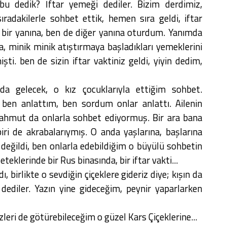
bu dedik? İftar yemeği dediler. Bizim derdimiz,
ıradakilerle sohbet ettik, hemen sıra geldi, iftar
bir yanına, ben de diğer yanına oturdum. Yanımda
, minik minik atıştırmaya başladıkları yemeklerini
şti. ben de sizin iftar vaktiniz geldi, yiyin dedim,
da gelecek, o kız çocuklarıyla ettiğim sohbet.
u ben anlattım, ben sordum onlar anlattı. Ailenin
hmut da onlarla sohbet ediyormuş. Bir ara bana
iri de akrabalarıymış. O anda yaşlarına, başlarına
değildi, ben onlarla edebildiğim o büyülü sohbetin
teklerinde bir Rus binasında, bir iftar vakti...
ı, birlikte o sevdiğin çiçeklere gideriz diye; kışın da
dediler. Yazın yine gideceğim, peynir yaparlarken
zleri de götürebileceğim o güzel Kars Çiçeklerine...