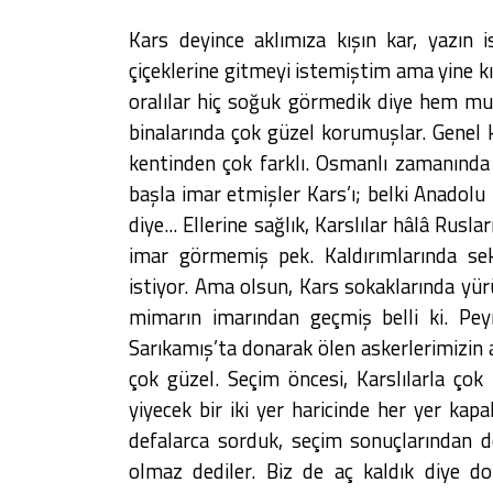
Kars deyince aklımıza kışın kar, yazın i
çiçeklerine gitmeyi istemiştim ama yine kış
oralılar hiç soğuk görmedik diye hem mu
binalarında çok güzel korumuşlar. Genel 
kentinden çok farklı. Osmanlı zamanında 
başla imar etmişler Kars’ı; belki Anadolu 
diye... Ellerine sağlık, Karslılar hâlâ Rus
imar görmemiş pek. Kaldırımlarında se
istiyor. Ama olsun, Kars sokaklarında yür
mimarın imarından geçmiş belli ki. Pey
Sarıkamış’ta donarak ölen askerlerimizin 
çok güzel. Seçim öncesi, Karslılarla ço
yiyecek bir iki yer haricinde her yer kapa
defalarca sorduk, seçim sonuçlarından do
olmaz dediler. Biz de aç kaldık diye do