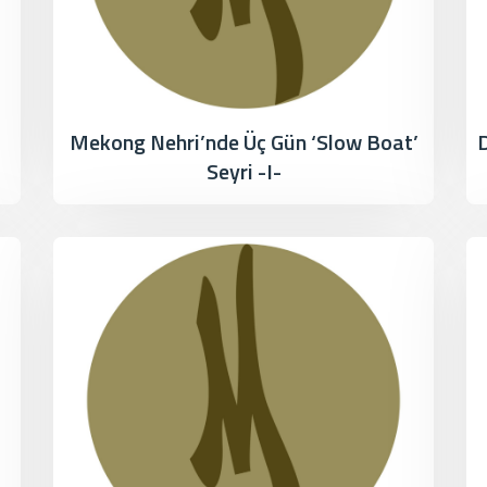
Mekong Nehri’nde Üç Gün ‘Slow Boat’
D
Seyri -I-