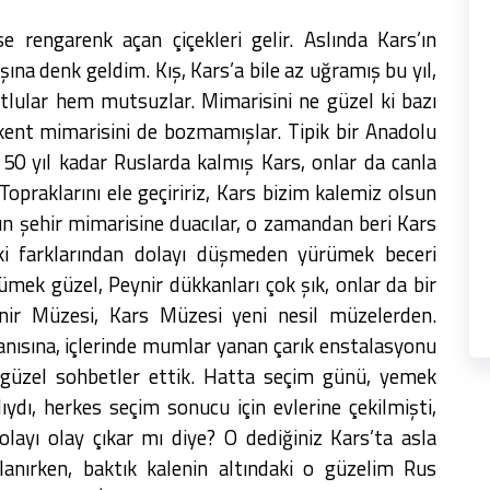
se rengarenk açan çiçekleri gelir. Aslında Kars’ın
ına denk geldim. Kış, Kars’a bile az uğramış bu yıl,
tlular hem mutsuzlar. Mimarisini ne güzel ki bazı
kent mimarisini de bozmamışlar. Tipik bir Anadolu
50 yıl kadar Ruslarda kalmış Kars, onlar da canla
Topraklarını ele geçiririz, Kars bizim kalemiz olsun
ların şehir mimarisine duacılar, o zamandan beri Kars
ki farklarından dolayı düşmeden yürümek beceri
ümek güzel, Peynir dükkanları çok şık, onlar da bir
nir Müzesi, Kars Müzesi yeni nesil müzelerden.
anısına, içlerinde mumlar yanan çarık enstalasyonu
k güzel sohbetler ettik. Hatta seçim günü, yemek
lıydı, herkes seçim sonucu için evlerine çekilmişti,
layı olay çıkar mı diye? O dediğiniz Kars’ta asla
lanırken, baktık kalenin altındaki o güzelim Rus