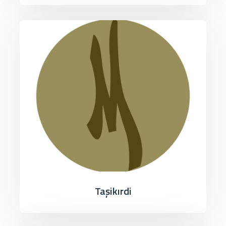
Taşikırdi