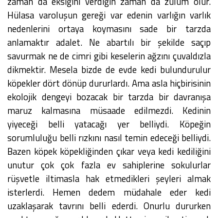
zaman da eksiğini verdiğin zaman da zulüm olur.
Hülasa varoluşun gereği var edenin varlığın varlık
nedenlerini ortaya koymasını sade bir tarzda
anlamaktır adalet. Ne abartılı bir şekilde saçıp
savurmak ne de cimri gibi keselerin ağzını çuvaldızla
dikmektir. Mesela bizde de evde kedi bulundurulur
köpekler dört dönüp dururlardı. Ama asla hiçbirisinin
ekolojik dengeyi bozacak bir tarzda bir davranışa
maruz kalmasına müsaade edilmezdi. Kedinin
yiyeceği belli yatacağı yer belliydi. Köpeğin
sorumluluğu belli rızkını nasıl temin edeceği belliydi.
Bazen köpek köpekliğinden çıkar veya kedi kediliğini
unutur çok çok fazla ev sahiplerine sokulurlar
rüşvetle iltimasla hak etmedikleri şeyleri almak
isterlerdi. Hemen dedem müdahale eder kedi
uzaklaşarak tavrını belli ederdi. Onurlu dururken