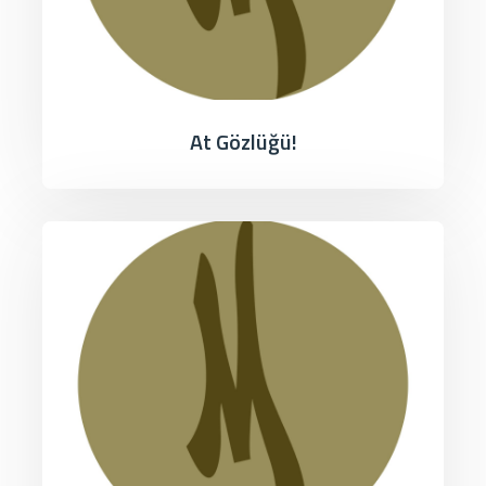
At Gözlüğü!