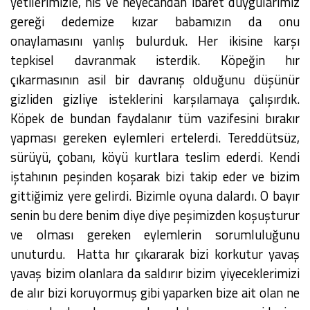
yetilerimizle, his ve heyecandan ibaret duygularımız
gereği dedemize kızar babamızın da onu
onaylamasını yanlış bulurduk. Her ikisine karşı
tepkisel davranmak isterdik. Köpeğin hır
çıkarmasının asil bir davranış olduğunu düşünür
gizliden gizliye isteklerini karşılamaya çalışırdık.
Köpek de bundan faydalanır tüm vazifesini bırakır
yapması gereken eylemleri ertelerdi. Tereddütsüz,
sürüyü, çobanı, köyü kurtlara teslim ederdi. Kendi
iştahının peşinden koşarak bizi takip eder ve bizim
gittiğimiz yere gelirdi. Bizimle oyuna dalardı. O bayır
senin bu dere benim diye diye peşimizden koşuşturur
ve olması gereken eylemlerin sorumluluğunu
unuturdu. Hatta hır çıkararak bizi korkutur yavaş
yavaş bizim olanlara da saldırır bizim yiyeceklerimizi
de alır bizi koruyormuş gibi yaparken bize ait olan ne