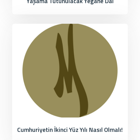
Yaşama Tutunulacak Yegâne Dal
Cumhuriyetin İkinci Yüz Yılı Nasıl Olmalı!