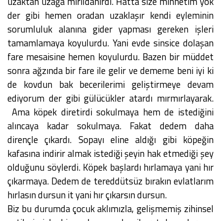
uzaktan uzağa mırıldanırdı. Hatta size mihnetim yok
der gibi hemen oradan uzaklaşır kendi eyleminin
sorumluluk alanına gider yapması gereken işleri
tamamlamaya koyulurdu. Yani evde sinsice dolaşan
fare mesaisine hemen koyulurdu. Bazen bir müddet
sonra ağzında bir fare ile gelir ve dememe beni iyi ki
de kovdun bak becerilerimi geliştirmeye devam
ediyorum der gibi gülücükler atardı mırmırlayarak.
Ama köpek diretirdi sokulmaya hem de istediğini
alıncaya kadar sokulmaya. Fakat dedem daha
dirençle çıkardı. Sopayı eline aldığı gibi köpeğin
kafasına indirir almak istediği şeyin hak etmediği şey
olduğunu söylerdi. Köpek başlardı hırlamaya yani hır
çıkarmaya. Dedem de tereddütsüz bırakın evlatlarım
hırlasın dursun it yani hır çıkarsın dursun.
Biz bu durumda çocuk aklımızla, gelişmemiş zihinsel