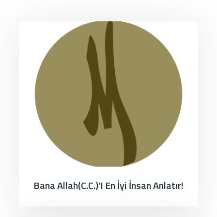
Bana Allah(c.c.)'ı En İyi İnsan Anlatır!