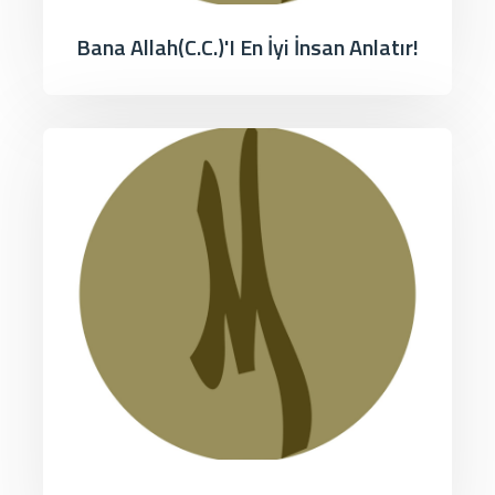
Bana Allah(c.c.)'ı En İyi İnsan Anlatır!