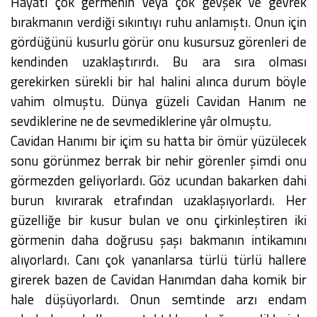
Hayatı çok germenin veya çok gevşek ve gevrek
bırakmanın verdiği sıkıntıyı ruhu anlamıştı. Onun için
gördüğünü kusurlu görür onu kusursuz görenleri de
kendinden uzaklaştırırdı. Bu ara sıra olması
gerekirken sürekli bir hal halini alınca durum böyle
vahim olmuştu. Dünya güzeli Cavidan Hanım ne
sevdiklerine ne de sevmediklerine yâr olmuştu.
Cavidan Hanımı bir içim su hatta bir ömür yüzülecek
sonu görünmez berrak bir nehir görenler şimdi onu
görmezden geliyorlardı. Göz ucundan bakarken dahi
burun kıvırarak etrafından uzaklaşıyorlardı. Her
güzelliğe bir kusur bulan ve onu çirkinleştiren iki
görmenin daha doğrusu şaşı bakmanın intikamını
alıyorlardı. Canı çok yananlarsa türlü türlü hallere
girerek bazen de Cavidan Hanımdan daha komik bir
hale düşüyorlardı. Onun semtinde arzı endam