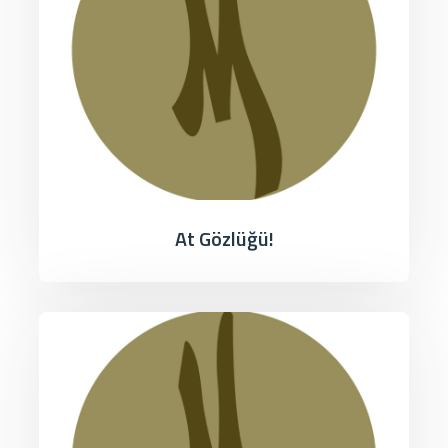
At Gözlüğü!