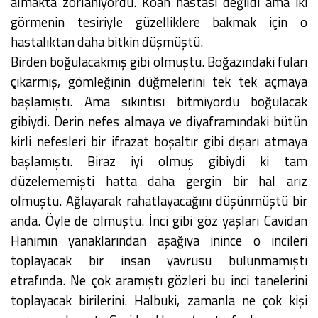
almakta zorlanıyordu. Koah hastası değildi ama iki
görmenin tesiriyle güzelliklere bakmak için o
hastalıktan daha bitkin düşmüştü.
Birden boğulacakmış gibi olmuştu. Boğazındaki fuları
çıkarmış, gömleğinin düğmelerini tek tek açmaya
başlamıştı. Ama sıkıntısı bitmiyordu boğulacak
gibiydi. Derin nefes almaya ve diyaframındaki bütün
kirli nefesleri bir ifrazat boşaltır gibi dışarı atmaya
başlamıştı. Biraz iyi olmuş gibiydi ki tam
düzelememişti hatta daha gergin bir hal arız
olmuştu. Ağlayarak rahatlayacağını düşünmüştü bir
anda. Öyle de olmuştu. İnci gibi göz yaşları Cavidan
Hanımın yanaklarından aşağıya inince o incileri
toplayacak bir insan yavrusu bulunmamıştı
etrafında. Ne çok aramıştı gözleri bu inci tanelerini
toplayacak birilerini. Halbuki, zamanla ne çok kişi