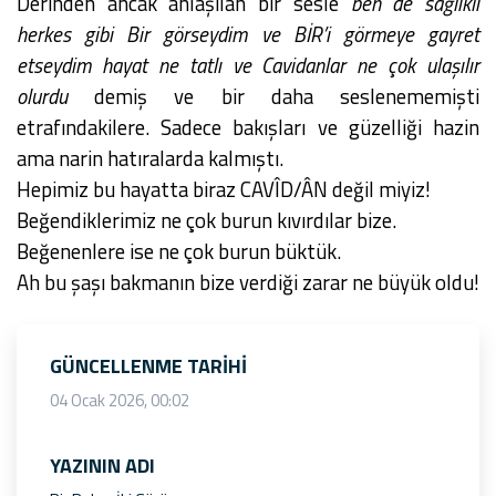
Derinden ancak anlaşılan bir sesle
ben de sağlıklı
herkes gibi Bir görseydim ve BİR’i görmeye gayret
etseydim hayat ne tatlı ve Cavidanlar ne çok ulaşılır
olurdu
demiş ve bir daha seslenememişti
etrafındakilere. Sadece bakışları ve güzelliği hazin
ama narin hatıralarda kalmıştı.
Hepimiz bu hayatta biraz CAVÎD/ÂN değil miyiz!
Beğendiklerimiz ne çok burun kıvırdılar bize.
Beğenenlere ise ne çok burun büktük.
Ah bu şaşı bakmanın bize verdiği zarar ne büyük oldu!
GÜNCELLENME TARIHI
04 Ocak 2026, 00:02
YAZININ ADI