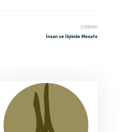
SONRAKI
İnsan ve İlişkide Mesafe