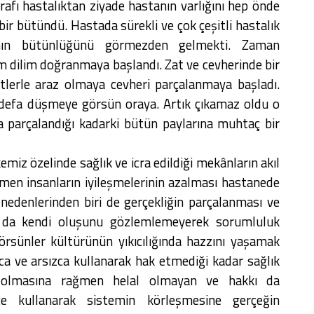
arafı hastalıktan ziyade hastanın varlığını hep önde
ir bütündü. Hastada sürekli ve çok çeşitli hastalık
anın bütünlüğünü görmezden gelmekti. Zaman
lim dilim doğranmaya başlandı. Zat ve cevherinde bir
etlerle araz olmaya cevheri parçalanmaya başladı.
 defa düşmeye görsün oraya. Artık çıkamaz oldu o
a parçalandığı kadarki bütün paylarına muhtaç bir
iz özelinde sağlık ve icra edildiği mekânların akıl
men insanların iyileşmelerinin azalması hastanede
 nedenlerinden biri de gerçekliğin parçalanması ve
a da kendi oluşunu gözlemlemeyerek sorumluluk
örsünler kültürünün yıkıcılığında hazzını yaşamak
a ve arsızca kullanarak hak etmediği kadar sağlık
al olmasına rağmen helal olmayan ve hakkı da
e kullanarak sistemin körleşmesine gerçeğin