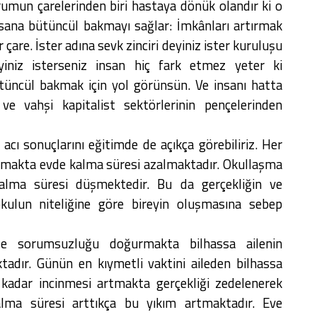
umun çarelerinden biri hastaya dönük olandır ki o
nsana bütüncül bakmayı sağlar: İmkânları artırmak
r çare. İster adına sevk zinciri deyiniz ister kuruluşu
iniz isterseniz insan hiç fark etmez yeter ki
tüncül bakmak için yol görünsün. Ve insanı hatta
 ve vahşi kapitalist sektörlerinin pençelerinden
cı sonuçlarını eğitimde de açıkça görebiliriz. Her
rtmakta evde kalma süresi azalmaktadır. Okullaşma
kalma süresi düşmektedir. Bu da gerçekliğin ve
kulun niteliğine göre bireyin oluşmasına sebep
ile sorumsuzluğu doğurmakta bilhassa ailenin
adır. Günün en kıymetli vaktini aileden bilhassa
kadar incinmesi artmakta gerçekliği zedelenerek
lma süresi arttıkça bu yıkım artmaktadır. Eve