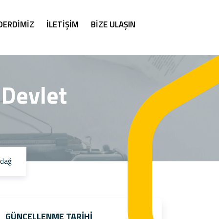
DERDİMİZ
İLETİŞİM
BİZE ULAŞIN
 Devlet
udağ
GÜNCELLENME TARIHI