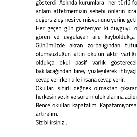
gösterdi. Aslında kurumlara -her türlü f
anlam atfetmemizin sebebi onların icra 
değersizleşmesi ve misyonunu yerine get
Her geçen gün gösteriyor ki duyguyu on
gören ve uygulayan aile kayboldukça 
Günümüzde akran zorbalığından tutun
olumsuzluğun altın okulun aktif varlığı
oldukça okul pasif varlık gösterece
bakılacağından birey yüzleşilerek ihtiyaç
cevap verirken aile insana cevap verir.
Okulları sihirli değnek olmaktan çıkar
herkesin yetki ve sorumluluk alanına acil
Bence okulları kapatalım. Kapatamıyorsa
artıralım.
Siz bilirsiniz…