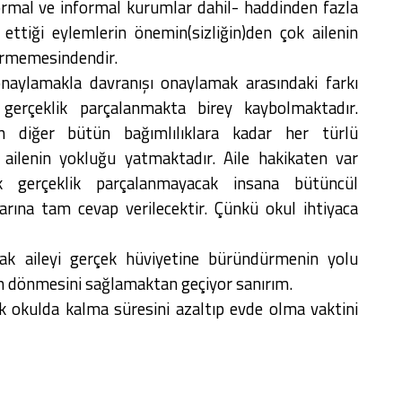
ormal ve informal kurumlar dahil- haddinden fazla
ettiği eylemlerin önemin(sizliğin)den çok ailenin
irmemesindendir.
aylamakla davranışı onaylamak arasındaki farkı
gerçeklik parçalanmakta birey kaybolmaktadır.
 diğer bütün bağımlılıklara kadar her türlü
 ailenin yokluğu yatmaktadır. Aile hakikaten var
k gerçeklik parçalanmayacak insana bütüncül
larına tam cevap verilecektir. Çünkü okul ihtiyaca
arak aileyi gerçek hüviyetine büründürmenin yolu
en dönmesini sağlamaktan geçiyor sanırım.
k okulda kalma süresini azaltıp evde olma vaktini