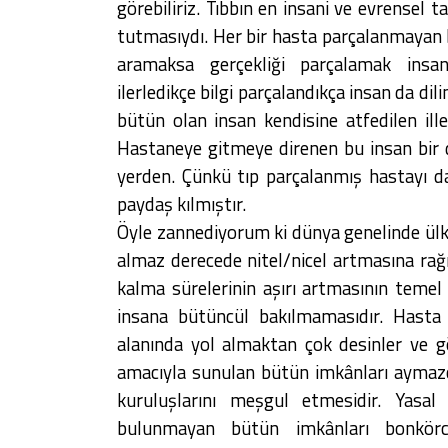
görebiliriz. Tıbbın en insani ve evrensel t
tutmasıydı. Her bir hasta parçalanmayan b
aramaksa gerçekliği parçalamak ins
ilerledikçe bilgi parçalandıkça insan da di
bütün olan insan kendisine atfedilen ill
Hastaneye gitmeye direnen bu insan bir
yerden. Çünkü tıp parçalanmış hastayı d
paydaş kılmıştır.
Öyle zannediyorum ki dünya genelinde ülkem
almaz derecede nitel/nicel artmasına rağ
kalma sürelerinin aşırı artmasının temel
insana bütüncül bakılmamasıdır. Hast
alanında yol almaktan çok desinler ve g
amacıyla sunulan bütün imkânları aymazc
kuruluşlarını meşgul etmesidir. Yas
bulunmayan bütün imkânları bonkörc