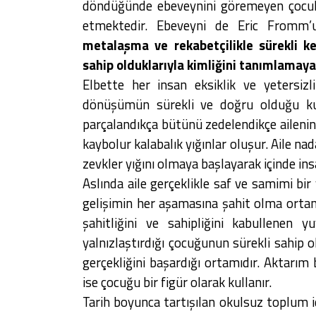
döndüğünde ebeveynini göremeyen çocuk 
etmektedir. Ebeveyni de Eric Fromm
metalaşma ve rekabetçilikle sürekli k
sahip olduklarıyla kimliğini tanımlamay
Elbette her insan eksiklik ve yetersiz
dönüşümün sürekli ve doğru olduğu kur
parçalandıkça bütünü zedelendikçe ailenin
kaybolur kalabalık yığınlar oluşur. Aile n
zevkler yığını olmaya başlayarak içinde in
Aslında aile gerçeklikle saf ve samimi bi
gelişimin her aşamasına şahit olma orta
şahitliğini ve sahipliğini kabullenen y
yalnızlaştırdığı çocuğunun sürekli sahi
gerçekliğini başardığı ortamıdır. Aktarım
ise çocuğu bir figür olarak kullanır.
Tarih boyunca tartışılan okulsuz toplum i