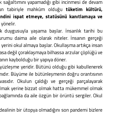
sağaltımını yapamadığı gibi incinmesi de devam
’un tabiriyle mahkûm olduğu
tüketim kültürü,
endini ispat etmeye, statüsünü kanıtlamaya ve
a
yönelir.
lik duygusuyla yaşama başlar. İnsanlık tarihi bu
umu daima aile olarak niteler. İnsanın gerçeği
 yerini okul almaya başlar. Okullaşma artıkça insan
adasa değil çoraklaşmaya bilhassa arzular çöplüğü ve
sanın kaybolduğu bir yapıya döner.
r yüzleşme yeridir. Bütünü olduğu gibi kabullenerek
mıdır. Büyüme ile bütünleşmenin doğru orantısının
uvasıdır. Okulun çaldığı ve gerçeği parçalayarak
p olmak yerine bizzat olmak hatta mükemmel olmak
 bağlamında da aile özgün bir örüntü sergiler. Okul
dealinin bir ütopya olmadığını son pandemi bizlere