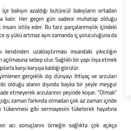
. İçe bakışın azaldığı bütüncül bakışların ortadan
rşıya kalır. Her geçen gün sadece muhatap olduğu
nsanı istila eder. Bu tarz parçalanmışlık içindeki
adece iş yükü artmaz aynı zamanda iç yoluculuğuna da
ı kendinden uzaklaştırması insandaki yıkıcılığın
 açılmasına sebep olur. Sağlıklı bir yapı inşa etmek
ılarla karşı karşıya kaldığı görülür.
imlenen gerçeklik dış dünyayı ihtiyaç ve arzuları
gibi olduğu alanın dışında başka bir şeyle meşgul
de etmeyerek arzularının peşinde koşar. “Olmak”
n çoğu zaman farkında olmadan çok az zaman içinde
n tükenmesi gibi sermayesini tüketerek hayatına
ın acı sonuçlarını örneğin sağlıkta çok açıkça