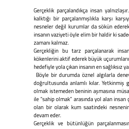
Gerçeklik parçalandıkça insan yalnızlaşır
kalktığı bir parçalanmışlıkla karşı ka
nesneler değil kurumlar da sökün ederek i
insanın vaziyeti öyle elim bir haldir ki s
zamanı kalmaz.
Gerçekliğin bu tarz parçalanarak insan
kökenlerini aktif ederek büyük uçurumların
hedefiyle yola çıkan insanın en sağlıksız yap
Böyle bir durumda öznel algılarla deney
doğrultusunda anlamlı kılar. Yetkinmiş 
olmak istemeden beninin aşmasına müsaa
ile “sahip olmak” arasında yol alan insa
olan bir olarak kum saatindeki nesneni
devam eder.
Gerçeklik ve bütünlüğün parçalanmasın