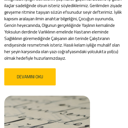
ilaçlar sadeliğinde olsun isteriz söylediklerimiz. Gerilimden ziyade
gevşeme ritmine taşıyan sözün efsunudur seyir defterimiz. İyilik
kapısını aralayan ilmin anahtar bilgeliğini, Çocuğun oyununda,
Gencin heyecanında, Olgunun gerçekliğinde Yaşlının kemalinde
Yoksulun derdinde Varlıklının emelinde Hastanın eleminde
Sağlıklının göremediğinde Çalışanın alın terinde Çalıştıranın
endişesinde resmetmek isteriz. Hasılı kelam iyiliğe muhalif olan
her şeyin karşısında olan yazı coğrafyasındaki yolculukta yol(cu)
olmak hedefiyle huzurlarınızdayız.
DEVAMINI OKU