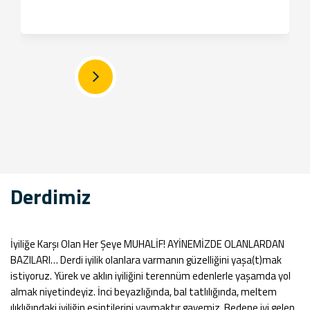
Derdimiz
İyiliğe Karşı Olan Her Şeye MUHALİF! AYİNEMİZDE OLANLARDAN
BAZILARI… Derdi iyilik olanlara varmanın güzelliğini yaşa(t)mak
istiyoruz. Yürek ve aklın iyiliğini terennüm edenlerle yaşamda yol
almak niyetindeyiz. İnci beyazlığında, bal tatlılığında, meltem
ılıklığındaki iyiliğin esintilerini yaymaktır gayemiz. Bedene iyi gelen