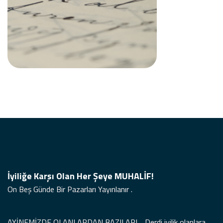
İyiliğe Karşı Olan Her Şeye MUHALİF!
On Beş Günde Bir Pazarları Yayınlanır .
AYİNEMİZDE OLANLARDAN BAZILARI… Derdi iyilik olanlara